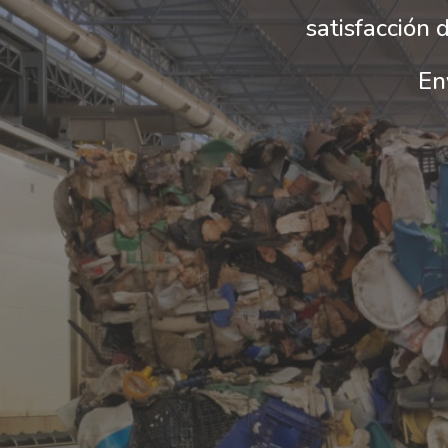
satisfacción 
En